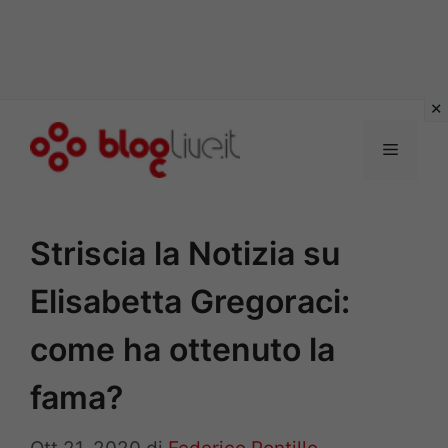
Vai
al
Menu
contenuto
Striscia la Notizia su
Elisabetta Gregoraci:
come ha ottenuto la
fama?