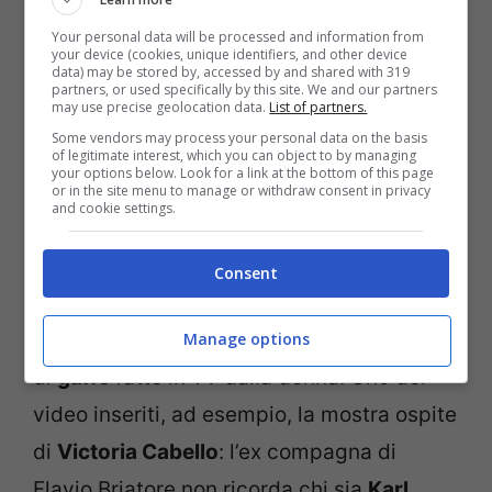
Your personal data will be processed and information from
your device (cookies, unique identifiers, and other device
data) may be stored by, accessed by and shared with 319
partners, or used specifically by this site. We and our partners
Striscia la Notizia punta Elisabetta Gregoraci (Getty
may use precise geolocation data.
List of partners.
Images)
Some vendors may process your personal data on the basis
of legitimate interest, which you can object to by managing
your options below. Look for a link at the bottom of this page
Il servizio di
Striscia La Notizia
dedicato a
or in the site menu to manage or withdraw consent in privacy
and cookie settings.
Elisabetta Gregoraci
è stato davvero
pungente. In quasi quattro minuti di video
Consent
infatti gli autori del programma hanno
cercato di mettere insieme un bel numero
Manage options
di
gaffe
fatte in TV dalla donna. Uno dei
video inseriti, ad esempio, la mostra ospite
di
Victoria Cabello
: l’ex compagna di
Flavio Briatore non ricorda chi sia
Karl