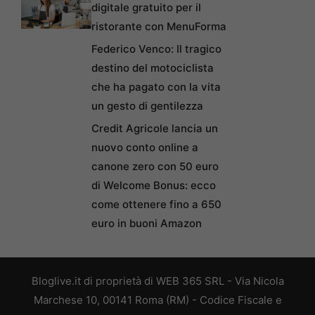
digitale gratuito per il
ristorante con MenuForma
Federico Venco: Il tragico
destino del motociclista
che ha pagato con la vita
un gesto di gentilezza
Credit Agricole lancia un
nuovo conto online a
canone zero con 50 euro
di Welcome Bonus: ecco
come ottenere fino a 650
euro in buoni Amazon
Bloglive.it di proprietà di WEB 365 SRL - Via Nicola
Marchese 10, 00141 Roma (RM) - Codice Fiscale e