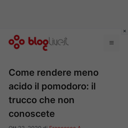
Vai
al
Menu
contenuto
Come rendere meno
acido il pomodoro: il
trucco che non
conoscete