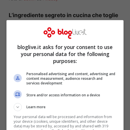
L’ingrediente segreto in cucina che toglie
l’acidità al pomodoro
, rendendolo così
accessibile anche a chi ha disturbi
gastrointestinali, è il
bicarbonato
.
bloglive.it asks for your consent to use
your personal data for the following
purposes:
Personalised advertising and content, advertising and
content measurement, audience research and
services development
Store and/or access information on a device
Learn more
Your personal data will be processed and information from
your device (cookies, unique identifiers, and other device
data) may be stored by, accessed by and shared with 319