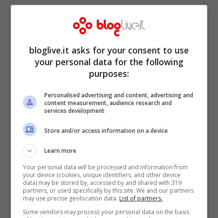
bloglive.it asks for your consent to use
your personal data for the following
purposes:
Personalised advertising and content, advertising and
content measurement, audience research and
services development
Store and/or access information on a device
Learn more
Pᴀsᴏs @antonspin_
Your personal data will be processed and information from
your device (cookies, unique identifiers, and other device
data) may be stored by, accessed by and shared with 319
Un post condiviso da
𝑩𝒆𝒍𝒆𝒏
(@belenrodriguezreal) in data:
29 O
partners, or used specifically by this site. We and our partners
may use precise geolocation data.
List of partners.
Some vendors may process your personal data on the basis