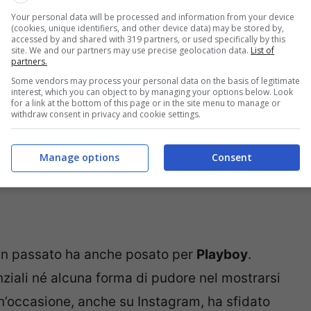
ità; ha infatti svelato come, se al momento
Your personal data will be processed and information from your device
requentazione sia assidua ed importante.
(cookies, unique identifiers, and other device data) may be stored by,
accessed by and shared with 319 partners, or used specifically by this
site. We and our partners may use precise geolocation data.
List of
partners.
Some vendors may process your personal data on the basis of legitimate
interest, which you can object to by managing your options below. Look
for a link at the bottom of this page or in the site menu to manage or
withdraw consent in privacy and cookie settings.
Manage options
Consent
 in passato ha anche posato per
Playboy
.
nziali né alcuna forma di pudore nel mostrarsi
n’occasione, anche su Instagram, ha sfidato