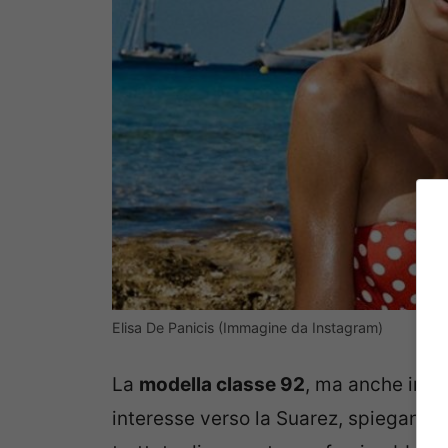
Elisa De Panicis (Immagine da Instagram)
La
modella classe 92
, ma anche infl
interesse verso la Suarez, spiegando 