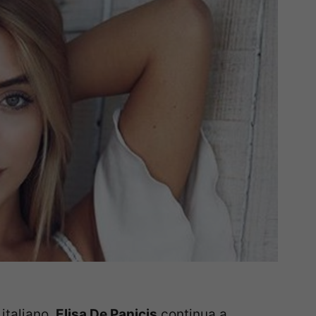
italiano,
Elisa De Panicis
continua a