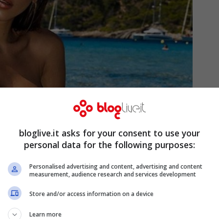
bloglive.it asks for your consent to use your
personal data for the following purposes:
Personalised advertising and content, advertising and content
measurement, audience research and services development
uencer, ha però ammesso di avere un gran
Store and/or access information on a device
in più di un’occasione come non si sia
Learn more