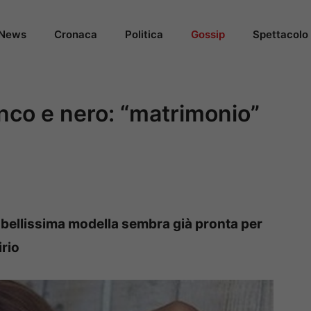
News
Cronaca
Politica
Gossip
Spettacolo
anco e nero: “matrimonio”
la bellissima modella sembra già pronta per
irio