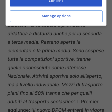
Consent
alimentari e i beni di prima necessità.
Manage options
Restano aperti lavanderie, parrucchieri e
barbieri. Per la scuola è prevista la
didattica a distanza anche per la seconda
e terza media. Restano aperte le
elementari e la prima media. Sono sospese
tutte le competizioni sportive, tranne
quelle riconosciute come interesse
Nazionale. Attività sportiva solo all’aperto,
ma a livello individuale. Mezzi di trasporto
pieni fino al 50% tranne che per quelli
adibiti al trasporto scolastico”.
Il Premier
aggiunge:
“Il nuovo DPCM entrerà in vigore