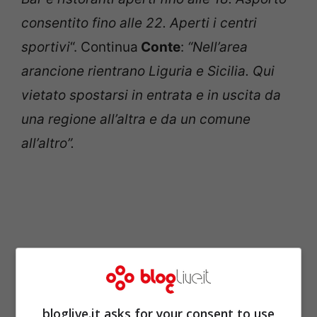
consentito fino alle 22. Aperti i centri
sportivi
“. Continua
Conte
:
“Nell’area
arancione rientrano Liguria e Sicilia. Qui
vietato spostarsi in entrata e in uscita da
una regione all’altra e da un comune
all’altro”.
bloglive.it asks for your consent to use