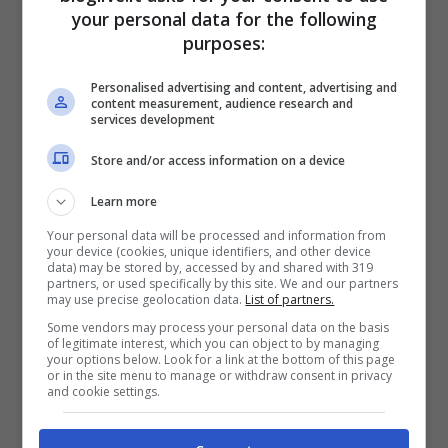
your personal data for the following
purposes:
LEGGI ANCHE >>>
Il nuovo DPCM affonda
Personalised advertising and content, advertising and
content measurement, audience research and
Italo: un disastro per i dipendenti
services development
Store and/or access information on a device
Le nuove zone rosse: tutti i
Learn more
dettagli
Your personal data will be processed and information from
your device (cookies, unique identifiers, and other device
data) may be stored by, accessed by and shared with 319
Conte
spiega: “
Vi rientrano Calabria,
partners, or used specifically by this site. We and our partners
may use precise geolocation data.
List of partners.
Lombardia, Piemonte e Valle D’Aosta.
Some vendors may process your personal data on the basis
Vietato ogni spostamento anche all’interno
of legitimate interest, which you can object to by managing
your options below. Look for a link at the bottom of this page
del proprio comune. Non ci si può spostare
or in the site menu to manage or withdraw consent in privacy
and cookie settings.
da una regione all’altra o da un comune
all’altro. Chiudono i negozi, tranne quelli