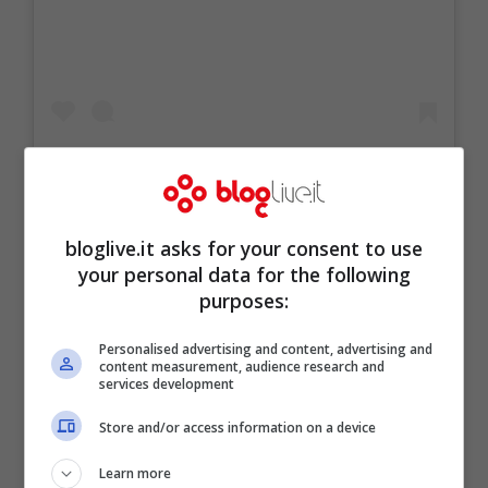
bloglive.it asks for your consent to use
your personal data for the following
purposes:
Un post condiviso da Chiara Nasti (@nastilove)
in data:
5 Nov 2
Personalised advertising and content, advertising and
content measurement, audience research and
services development
Store and/or access information on a device
Learn more