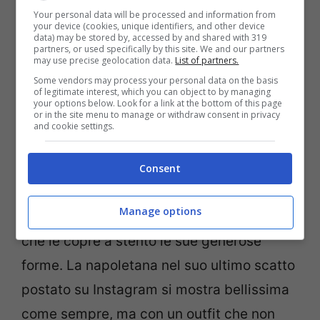
Your personal data will be processed and information from
your device (cookies, unique identifiers, and other device
data) may be stored by, accessed by and shared with 319
partners, or used specifically by this site. We and our partners
may use precise geolocation data.
List of partners.
Some vendors may process your personal data on the basis
of legitimate interest, which you can object to by managing
your options below. Look for a link at the bottom of this page
or in the site menu to manage or withdraw consent in privacy
La bellissima influencer pare proprio non
and cookie settings.
sentire il freddo dell’inverno che sta
arrivando. Mentre tutti siamo pronti a tirare
Consent
fuori il piumone e i maglioni,
Chiara Nasti
,
Manage options
invece, indossa un corpetto senza spalline
che le copre a stento le sue generose
forme. La napoletana nel suo ultimo scatto
postato su Instagram si mostra bellissima
come sempre, ma con un outfit che non