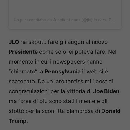
Un post condiviso da Jennifer Lopez (@jlo)
in data:
7 Nov 2020 alle ore 9:07 PST
JLO
ha saputo fare gli auguri al nuovo
Presidente
come solo lei poteva fare. Nel
momento in cui i newspapers hanno
“chiamato” la
Pennsylvania
il web si è
scatenato. Da un lato tantissimi i post di
congratulazioni per la vittoria di
Joe Biden
,
ma forse di più sono stati i meme e gli
sfottò per la sconfitta clamorosa di
Donald
Trump
.