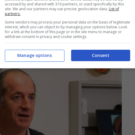
accessed by and shared with 319 partners, or used specifically by this
site. We and our partners may use precise geolocation data.
List of
partners.
Some vendors may process your personal data on the basis of legitimate
interest, which you can object to by managing your options below. Look
for a link at the bottom of this page or in the site menu to manage or
withdraw consent in privacy and cookie settings.
Manage options
Consent