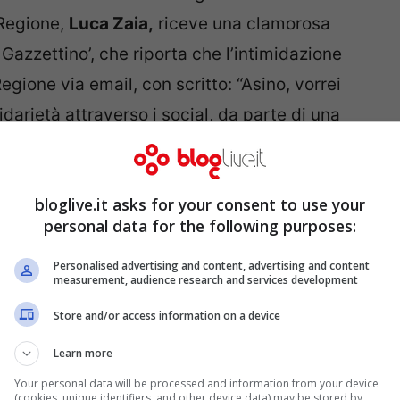
 Regione,
Luca Zaia,
riceve una clamorosa
 Gazzettino’, che riporta che l’intimidazione
egione via email, con scritto: “Asino, vorrei
lidarietà attraverso i social, da parte di una
episodio davvero incredibile da credere in un
in cui servirebbe unità anche nelle scelte
bloglive.it asks for your consent to use your
personal data for the following purposes:
 morte via mail: il messaggio
Personalised advertising and content, advertising and content
measurement, audience research and services development
a
Store and/or access information on a device
Learn more
Your personal data will be processed and information from your device
(cookies, unique identifiers, and other device data) may be stored by,