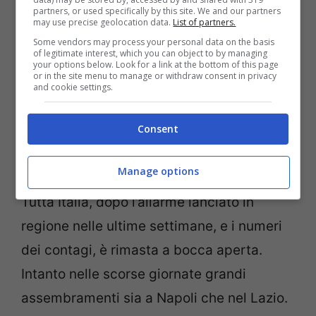
partners, or used specifically by this site. We and our partners
Vincenzo De Luca (Getty Images)
may use precise geolocation data.
List of partners.
Some vendors may process your personal data on the basis
of legitimate interest, which you can object to by managing
Era il suo obiettivo prima del nuovo
dpcm.
your options below. Look for a link at the bottom of this page
or in the site menu to manage or withdraw consent in privacy
Vincenzo De Luca aveva chiesto, insieme
and cookie settings.
al sindaco
De Magistris,
addirittura un
lockdown
per Napoli, per poi rimanere di
Consent
stucco alla decisione del governo di
Manage options
inserire la
Campania
nella
zona gialla.
Tutta Italia, dopo l’allarme lanciato in
regione nelle ultime settimane, e i numeri
dei contagi, è rimasta a bocca aperta.
Intanto nelle scorse giornate grandi
assembramenti sia a Napoli che nel Lazio.