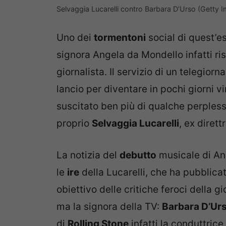
Selvaggia Lucarelli contro Barbara D’Urso (Getty 
Uno dei
tormentoni
social di quest’e
signora Angela da Mondello infatti ri
giornalista. Il servizio di un telegiorn
lancio per diventare in pochi giorni vi
suscitato ben più di qualche perplessi
proprio
Selvaggia Lucarelli
, ex dirett
La notizia del
debutto
musicale di An
le
ire
della Lucarelli, che ha pubblica
obiettivo delle critiche feroci della g
ma la signora della TV:
Barbara D’Ur
di
Rolling Stone
infatti la conduttric