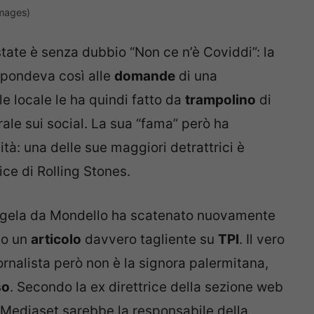
Images)
state è senza dubbio “Non ce n’è Coviddi”: la
spondeva così alle
domande
di una
ale locale le ha quindi fatto da
trampolino
di
rale sui social. La sua “fama” però ha
tà: una delle sue maggiori detrattrici è
rice di Rolling Stones.
gela da Mondello ha scatenato nuovamente
to un
articolo
davvero tagliente su
TPI
. Il vero
iornalista però non è la signora palermitana,
so
. Secondo la ex direttrice della sezione web
e Mediaset sarebbe la responsabile della