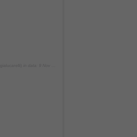
ialucarelli)
in data:
9 Nov 2020 alle ore 8:43 PST