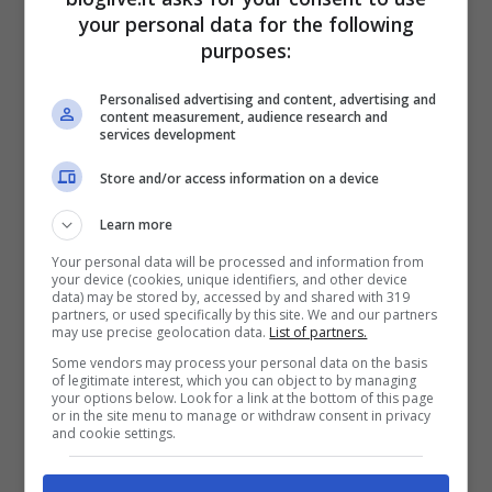
your personal data for the following
purposes:
Adua Del Vesco e Dayane Mello (Fonte screen-shot)
Personalised advertising and content, advertising and
content measurement, audience research and
Ieri sera la maggior parte dei concorrenti si
services development
sono trovati a discutere degli
Store and/or access information on a device
atteggiamenti e del comportamento di
Learn more
Dayane Mello.
La brasiliana è stata
Your personal data will be processed and information from
your device (cookies, unique identifiers, and other device
accusata di star strumentalizzando la sua
data) may be stored by, accessed by and shared with 319
partners, or used specifically by this site. We and our partners
amicizia con
Adua Del Vesco
e di voler a
may use precise geolocation data.
List of partners.
tutti i costi emergere, anche se questo
Some vendors may process your personal data on the basis
of legitimate interest, which you can object to by managing
vuol dire sfruttare a proprio vantaggio un
your options below. Look for a link at the bottom of this page
or in the site menu to manage or withdraw consent in privacy
rapporto.
Tommaso Zorzi
ha cercato di
and cookie settings.
mettere in guardia la
Cannavò
dicendole