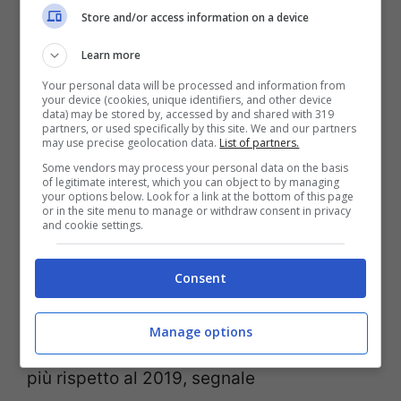
E
Genesio
ha voluto anche sottolineare lo
Store and/or access information on a device
sforzo del Piemonte in queste ultime
Learn more
settimane, con la consegna alle farmacie
Your personal data will be processed and information from
your device (cookies, unique identifiers, and other device
di 625mila dosi di vaccino, di cui già
data) may be stored by, accessed by and shared with 319
partners, or used specifically by this site. We and our partners
somministrate 380mila, soprattutto agli
may use precise geolocation data.
List of partners.
appartenenti alle fasce a rischio.
Some vendors may process your personal data on the basis
of legitimate interest, which you can object to by managing
your options below. Look for a link at the bottom of this page
or in the site menu to manage or withdraw consent in privacy
La
Regione
ha acquistato 1,1 milioni di dosi
and cookie settings.
proprio allo scopo di poter vaccinare più
Consent
cittadini possibile, ben oltre il 50% delle
dosi in più rispetto allo scorso anno. E sono
Manage options
150 mila già le vaccinazioni effettuate in
più rispetto al 2019, segnale