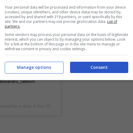
Your personal data will be processed and information from your device
(cookies, unique identifiers, and other device data) may be stored by,
accessed by and shared with 319 partners, or used specifically by this
site. We and our partners may use precise geolocation data.
List of
partners.
Some vendors may process your personal data on the basis of legitimate
interest, which you can object to by managing your options below. Look
for a link at the bottom of this page or in the site menu to manage or
timanale ci siamo divertite
withdraw consent in privacy and cookie settings.
bene pensare ai ricordi belli
Manage options
Consent
ntesettimanale
alessandro_rabboni
nastella) in data:
9 Nov 2020 alle ore 11:25 PST