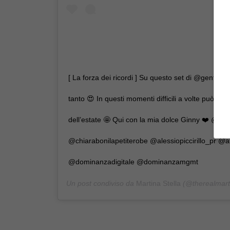
[ La forza dei ricordi ] Su questo set di @genteset
tanto 😍 In questi momenti difficili a volte può far 
dell’estate 🤩 Qui con la mia dolce Ginny ❤️ @ge
@chiarabonilapetiterobe @alessiopiccirillo_pr @
@dominanzadigitale @dominanzamgmt
Un post condiviso da
Martina Stella
(@therealmarti