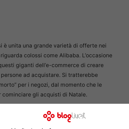
i è unita una grande varietà di offerte nei
 riguarda colossi come Alibaba. L’occasione
questi giganti dell’e-commerce di creare
 persone ad acquistare. Si tratterebbe
morto” per i negozi, dal momento che le
cominciare gli acquisti di Natale.
acquisti online per 38,4 miliardi di