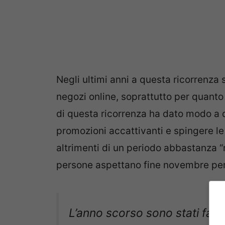
Negli ultimi anni a questa ricorrenza s
negozi online, soprattutto per quanto
di questa ricorrenza ha dato modo a 
promozioni accattivanti e spingere le
altrimenti di un periodo abbastanza “
persone aspettano fine novembre per 
L’anno scorso sono stati fatti 