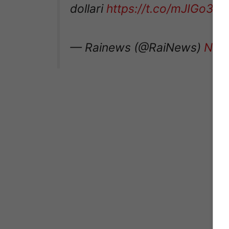
dollari
https://t.co/mJIGo3T7
— Rainews (@RaiNews)
Nov