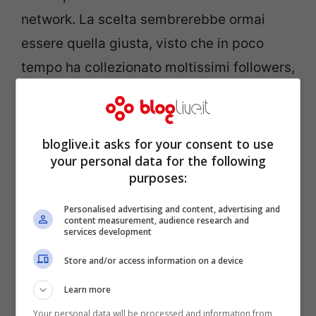
network. La scelta sembrerebbe ormai
essere quella giusta, visto che in poco
tempo ha collezionato moltissimi followers,
più di 2 milioni e mezzo al momento.
Naturalmente a darle una spinta in più è la
sua incredibile sensualità e bellezza, che
bloglive.it asks for your consent to use
your personal data for the following
spesso ci viene ricordata dai suoi post.
purposes:
Personalised advertising and content, advertising and
content measurement, audience research and
services development
Store and/or access information on a device
Learn more
Your personal data will be processed and information from