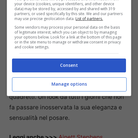
your device (cookies, unique identifiers, and other device
data) may be stored by, accessed by and shared with 319
partners, or used specifically by this site. We and our partners
may use precise geolocation data.
List of partners.
Some vendors may process your personal data on the basis
of legitimate interest, which you can object to by managing
Su Instagram oggi decide di mostrarsi in
your options below. Look for a link at the bottom of this page
or in the site menu to manage or withdraw consent in privacy
un outfit che definisce
‘casual’,
ma che la
and cookie settings.
rende comunque irresistibile. Jeans e
canotta bianca con una scollatura da
Consent
paura, accompagnati da un paio di stivali
Manage options
che arrivano al ginocchio ed una giacca a
quadretti. Un look da tutti i giorni che non
fa passare inosservata la sua eleganza e
sensualità nel posare.
Leggi anche >>>
Ainett Stephens