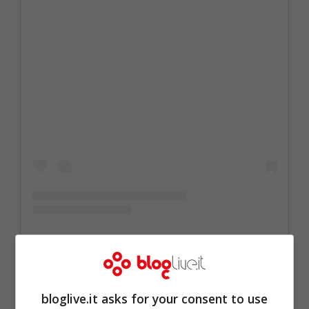
Un post condiviso da 𝗩𝗘𝗥𝗚𝗢 (@v3rgo)
bloglive.it asks for your consent to use