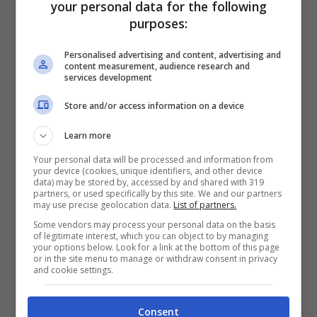
your personal data for the following
purposes:
Personalised advertising and content, advertising and
content measurement, audience research and
services development
Store and/or access information on a device
Learn more
Your personal data will be processed and information from
your device (cookies, unique identifiers, and other device
data) may be stored by, accessed by and shared with 319
partners, or used specifically by this site. We and our partners
may use precise geolocation data.
List of partners.
Emma Marrone
, la cantante salentina, è
Some vendors may process your personal data on the basis
of legitimate interest, which you can object to by managing
schietta e diretta. La conosciamo per il suo
your options below. Look for a link at the bottom of this page
or in the site menu to manage or withdraw consent in privacy
modo un po’ aggressivo, la risposta
and cookie settings.
sempre a tono che la contraddistingue e
anche questa volta è intervenuta a difesa
Consent