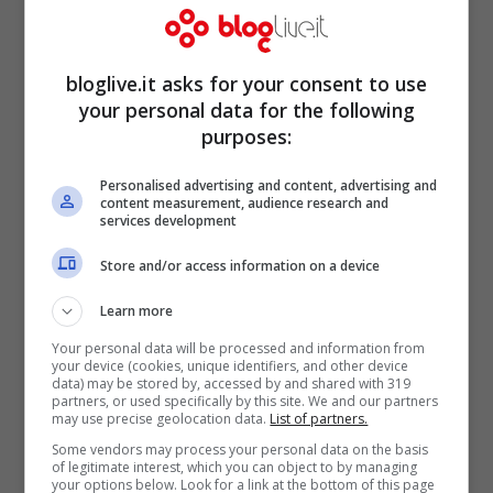
bloglive.it asks for your consent to use
your personal data for the following
purposes:
Personalised advertising and content, advertising and
content measurement, audience research and
services development
Si è esibita insieme ad un ragazzo in un
Store and/or access information on a device
volo dell’angelo, una presa di danza
Learn more
rivisitata e corretta per l’occasione. In
Your personal data will be processed and information from
your device (cookies, unique identifiers, and other device
genere, infatti, il ballerino alza con le mani
data) may be stored by, accessed by and shared with 319
partners, or used specifically by this site. We and our partners
la partner, poggiandole sui fianchi, al lati
may use precise geolocation data.
List of partners.
del ventre. In questo caso, il ragazzo è
Some vendors may process your personal data on the basis
of legitimate interest, which you can object to by managing
steso a terra e tiene la
De Panicis
con i
your options below. Look for a link at the bottom of this page