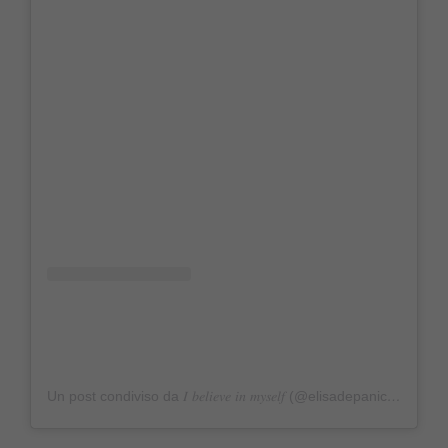
Un post condiviso da 𝐼 𝑏𝑒𝑙𝑖𝑒𝑣𝑒 𝑖𝑛 𝑚𝑦𝑠𝑒𝑙𝑓 (@elisadepanicis)