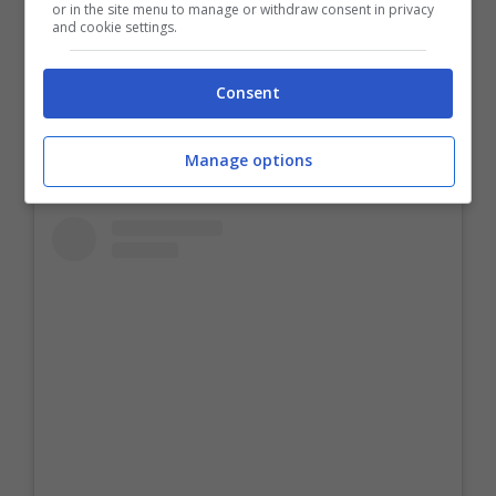
or in the site menu to manage or withdraw consent in privacy
piedi, appoggiati sul basso ventre,
and cookie settings.
nell’inguine di fatto.
Consent
Manage options