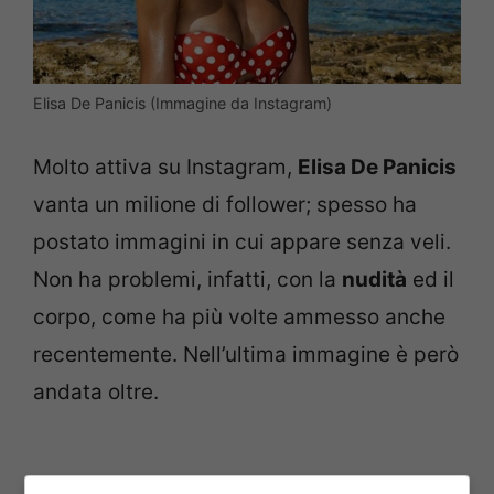
Elisa De Panicis (Immagine da Instagram)
Molto attiva su Instagram,
Elisa De Panicis
vanta un milione di follower; spesso ha
postato immagini in cui appare senza veli.
Non ha problemi, infatti, con la
nudità
ed il
corpo, come ha più volte ammesso anche
recentemente. Nell’ultima immagine è però
andata oltre.