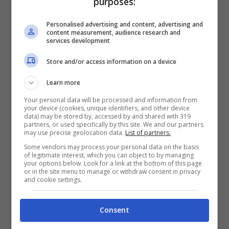
purposes:
l’attuale
sindaco di Bergamo
nel 1995,
continua e procede a gonfie vele. Cristina
Personalised advertising and content, advertising and
content measurement, audience research and
e Giorgio hanno dato alla luce anche tre
services development
figli,
Benedetta, Alessandro
e
Angelica.
Store and/or access information on a device
Intanto
Cristina Parodi
ha voluto fare un
Learn more
piccolo tuffo nel passato, per ricordare e
Your personal data will be processed and information from
salutare l’amico stilista, con un post
your device (cookies, unique identifiers, and other device
data) may be stored by, accessed by and shared with 319
vintage che ha fatto sicuramente scendere
partners, or used specifically by this site. We and our partners
may use precise geolocation data.
List of partners.
una lacrima al suo compagno di avventure.
Some vendors may process your personal data on the basis
of legitimate interest, which you can object to by managing
your options below. Look for a link at the bottom of this page
or in the site menu to manage or withdraw consent in privacy
and cookie settings.
Consent