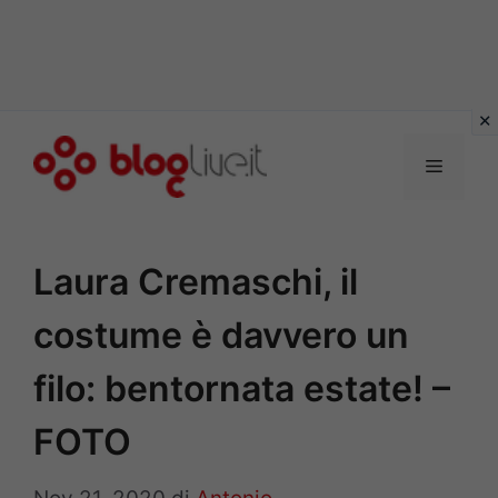
Vai
al
Menu
contenuto
Laura Cremaschi, il
costume è davvero un
filo: bentornata estate! –
FOTO