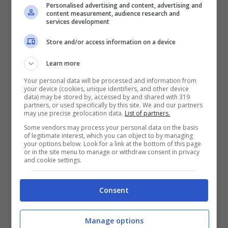
Personalised advertising and content, advertising and
content measurement, audience research and
stesso cospicue somme grazie alle varie
services development
collaborazioni con diversi
brand.
Una
Store and/or access information on a device
pratica diffusa alla quale certamente
Learn more
Laura non ha rinunciato, continuando a
Your personal data will be processed and information from
dominare la scena social, grazie ai continui
your device (cookies, unique identifiers, and other device
data) may be stored by, accessed by and shared with 319
contenuti condivisi.
partners, or used specifically by this site. We and our partners
may use precise geolocation data.
List of partners.
Some vendors may process your personal data on the basis
of legitimate interest, which you can object to by managing
your options below. Look for a link at the bottom of this page
or in the site menu to manage or withdraw consent in privacy
and cookie settings.
Consent
Manage options