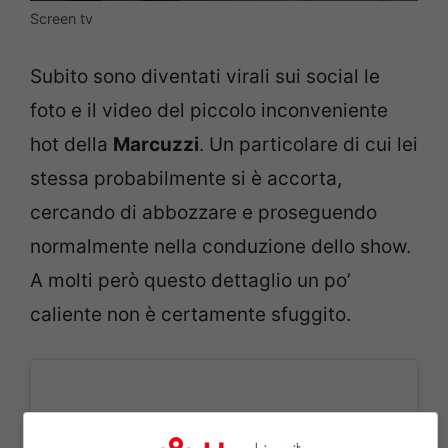
Screen tv
Subito sono diventati virali sui social le
foto e il video del piccolo inconveniente
hot della
Marcuzzi
. Un particolare di cui lei
stessa probabilmente si è accorta,
cercando di abbozzare e proseguendo
normalmente nella conduzione dello show.
A molti però questo dettaglio un po’
caliente non è certamente sfuggito.