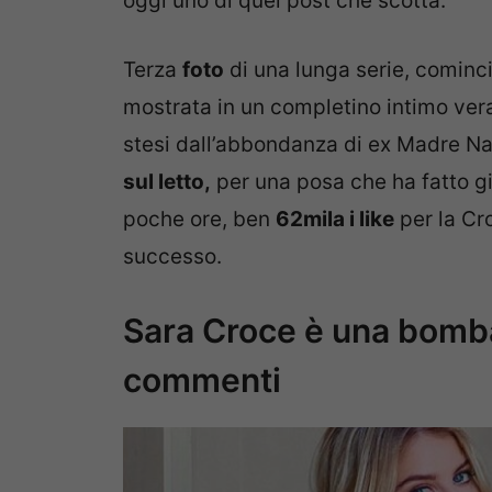
oggi uno di quei post che scotta.
Terza
foto
di una lunga serie, comincia
mostrata in un completino intimo ver
stesi dall’abbondanza di ex Madre Na
sul letto,
per una posa che ha fatto gira
poche ore, ben
62mila i like
per la Cro
successo.
Sara Croce è una bomba
commenti