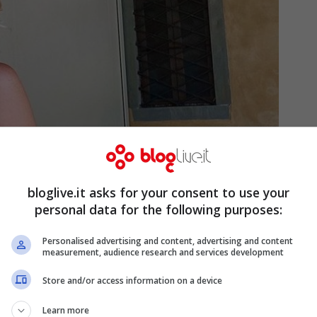
bloglive.it asks for your consent to use your
personal data for the following purposes:
Personalised advertising and content, advertising and content
measurement, audience research and services development
Store and/or access information on a device
i Sara Croce. Poche ore fa, nella tarda
Learn more
lla valletta Mediaset ha condiviso un