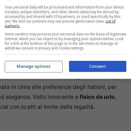
Your personal data will be processed and information from your device
Ex
Madre Natura
di
Ciao Darwin
prima,
Bonas
(cookies, unique identifiers, and other device data) may be stored by,
accessed by and shared with 319 partners, or used specifically by this
a corte di
Paolo Bonolis),
la straordinaria
site. We and our partners may use precise geolocation data.
List of
partners.
ascesa tra le grandi donne dello
Some vendors may process your personal data on the basis of legitimate
 e una bellezza unica, vantata dalla
influencer
interest, which you can object to by managing your options below. Look
for a link at the bottom of this page or in the site menu to manage or
withdraw consent in privacy and cookie settings.
Manage options
Consent
 giovane Sara si sta facendo largo a suon di
acolo. Ben 700mila i follower per la 22enne,
nata in cima alle preferenze degli italiani, per
 ed eleganza. Volto innocente e
fisico da urlo,
ial con scatti al limite della legalità.