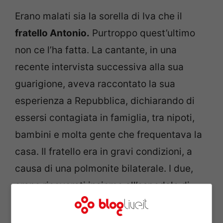
Erano malati sia la sorella di Iva che il
fratello Antonio.
Purtroppo quest’ultimo
non ce l’ha fatta. La cantante, in una
recente intervista successiva alla sua
guarigione, aveva raccontato la sua
esperienza a Repubblica, dichiarando di
essersi contagiata in famiglia, tra nipoti,
bambini e molta gente che frequentava la
casa. Il fratello era in gravi condizioni, a
causa di una polmonite bilaterale. I due,
erano ricoverati insieme all’ospedale di
Vimercate, ma da qualche giorno l’uomo
era stato dimesso.