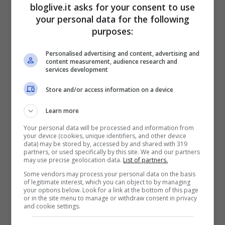
bloglive.it asks for your consent to use
your personal data for the following
Mentre la sorella aveva accusato i
primi
purposes:
sintomi
all’inizio di novembre, il fratello era
Personalised advertising and content, advertising and
stato ricoverato qualche giorno dopo.
content measurement, audience research and
services development
Ormai guarita la donna ha raccontato di
Store and/or access information on a device
essere stata ricoverata una settimana, e di
Learn more
non sentirsi ancora in perfetta forma.
Your personal data will be processed and information from
L’ultimo saluto al fratello sui social, al
your device (cookies, unique identifiers, and other device
data) may be stored by, accessed by and shared with 319
quale è toccata una sorte peggiore, è stato
partners, or used specifically by this site. We and our partners
may use precise geolocation data.
List of partners.
accolto da tutto il mondo dello spettacolo
Some vendors may process your personal data on the basis
e del web con messaggi di vicinanza e
of legitimate interest, which you can object to by managing
your options below. Look for a link at the bottom of this page
solidarietà.
or in the site menu to manage or withdraw consent in privacy
and cookie settings.