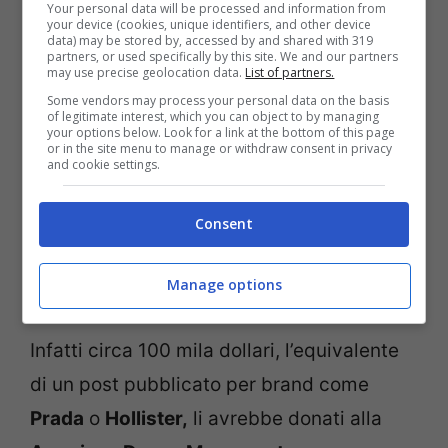
milioni di euro. Infatti i dati più recenti
Your personal data will be processed and information from
your device (cookies, unique identifiers, and other device
data) may be stored by, accessed by and shared with 319
riporterebbero che attualmente l’influencer
partners, or used specifically by this site. We and our partners
may use precise geolocation data.
List of partners.
americana guadagnerebbe circa
100 mila
Some vendors may process your personal data on the basis
dollari
per ogni post sponsorizzato. Numeri
of legitimate interest, which you can object to by managing
your options below. Look for a link at the bottom of this page
da capogiro soprattutto perché stiamo
or in the site menu to manage or withdraw consent in privacy
and cookie settings.
parlando di una ragazza di soli 16 anni, che
ha costruito il proprio successo attraverso
Consent
dei video su un social network. Parte di
questi soldi però la giovanissima tik toker
Manage options
avrebbe scelto di donarli in beneficenza.
Infatti circa 100 mila dollari, l’equivalente
di un post pubblicato per brand come
Prada
o
Hollister,
li avrebbe donati alla