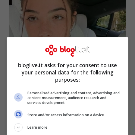
bloglive.it asks for your consent to use
(Immagine da Instagram)
your personal data for the following
purposes:
Numeri spaventosi quelli collezionati da
Personalised advertising and content, advertising and
Charli D’Amelio
su
Tik Tok
da un anno a
content measurement, audience research and
services development
questa parte. Infatti la sedicenne del
Store and/or access information on a device
Connecticut ha iniziato a pubblicare i suoi
video nel 2019 e ad oggi ha guadagnato
Learn more