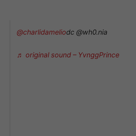
@charlidamelio
dc @wh0.nia
♬ original sound – YvnggPrince