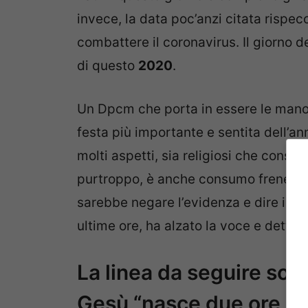
invece, la data poc’anzi citata rispec
combattere il coronavirus. Il giorno de
di questo
2020
.
Un Dpcm che porta in essere le manovre
festa più importante e sentita dell’ann
molti aspetti, sia religiosi che consum
purtroppo, è anche consumo frenetico 
sarebbe negare l’evidenza e dire il fal
ultime ore, ha alzato la voce e dettat
La linea da seguire sos
Gesù “nasce due ore p