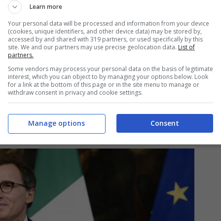
Learn more
Your personal data will be processed and information from your device
(cookies, unique identifiers, and other device data) may be stored by,
accessed by and shared with 319 partners, or used specifically by this
site. We and our partners may use precise geolocation data.
List of
partners.
Some vendors may process your personal data on the basis of legitimate
interest, which you can object to by managing your options below. Look
for a link at the bottom of this page or in the site menu to manage or
withdraw consent in privacy and cookie settings.
Manage options
Consent