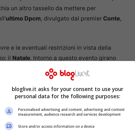
chia un altro tassello da mettere per
ll’
ultimo Dpcm
, divulgato dal premier
Conte
,
 e le eventuali restrizioni in vista della
o: il
Natale
. Intorno a questo evento girano
istici. Perché non dire che il Natale,
e insensato, soprattutto negli ultimi anni,
bloglive.it asks for your consent to use your
so. In merito alla questione, qualcuno, nelle
personal data for the following purposes:
o una linea da seguire.
Personalised advertising and content, advertising and content
measurement, audience research and services development
tenuta da Boccia: a Natale
Store and/or access information on a device
rima”