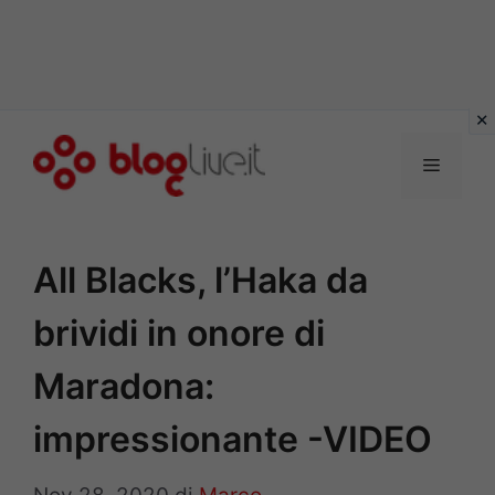
Vai
al
Menu
contenuto
All Blacks, l’Haka da
brividi in onore di
Maradona:
impressionante -VIDEO