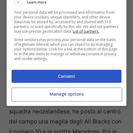
Learn more
(Getty Images)
Your personal data will be processed and information from
your device (cookies, unique identifiers, and other device
Termina il ‘The Rugby Championship’, la
data) may be stored by, accessed by and shared with 319
partners, or used specifically by this site. We and our partners
competizione a quattro squadre per le
may use precise geolocation data.
List of partners.
Some vendors may process your personal data on the basis
nazionali a cui hanno partecipato la Nuova
of legitimate interest, which you can object to by managing
your options below. Look for a link at the bottom of this page
Zelanda, l’Argentina, Australia e Sud Africa.
or in the site menu to manage or withdraw consent in privacy
and cookie settings.
A vincere la competizione sono stati gli
All
Blacks,
che prima dell’inizio della partita
Consent
contro l’Argentina hanno deciso di
omaggiare
Diego Armando Maradona.
Manage options
Infatti prima
Sam Cane,
capitano della
squadra neozelandese, ha posto al centro
del campo una maglia degli All Blacks con
il numero 10 e la scritta Maradona. Poi in