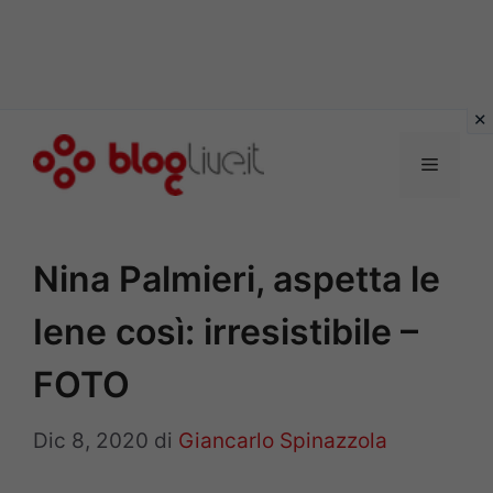
Vai
al
Menu
contenuto
Nina Palmieri, aspetta le
Iene così: irresistibile –
FOTO
Dic 8, 2020
di
Giancarlo Spinazzola