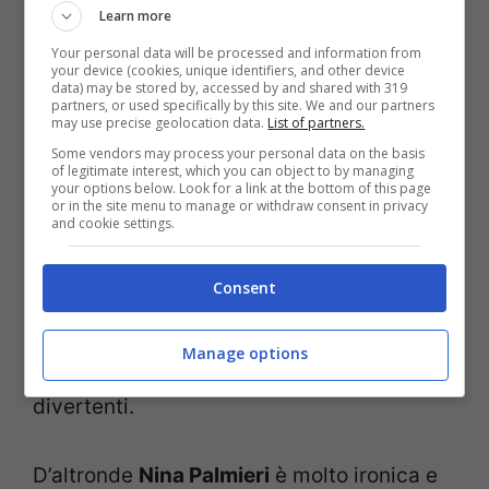
Learn more
Your personal data will be processed and information from
your device (cookies, unique identifiers, and other device
data) may be stored by, accessed by and shared with 319
partners, or used specifically by this site. We and our partners
Una
vita privata
decisamente nascosta ai
may use precise geolocation data.
List of partners.
riflettori; ha un compagno dal 2006 ed un
Some vendors may process your personal data on the basis
of legitimate interest, which you can object to by managing
anno dopo ha partorito la piccola Amanda.
your options below. Look for a link at the bottom of this page
or in the site menu to manage or withdraw consent in privacy
E’ molto attiva su
Instagram
, dove
and cookie settings.
documenta i suoi lavori ma anche lo
Consent
spaccato della vita quotidiana. Spesso si
ritrae in compagnia della piccola figlia
Manage options
oppure da sola, in pose anche piuttosto
divertenti.
D’altronde
Nina Palmieri
è molto ironica e