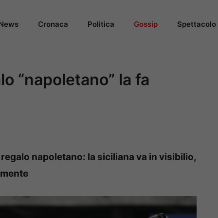
News
Cronaca
Politica
Gossip
Spettacolo
alo “napoletano” la fa
egalo napoletano: la siciliana va in visibilio,
damente