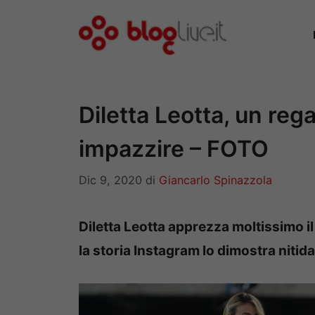
Vai
al
contenuto
Diletta Leotta, un reg
impazzire – FOTO
Dic 9, 2020
di
Giancarlo Spinazzola
Diletta Leotta apprezza moltissimo il r
la storia Instagram lo dimostra niti