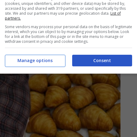
(cookies, unique identifiers, and other device data) may be stored by,
accessed by and shared with 319 partners, or used specifically by this
site. We and our partners may use precise geolocation data.
List of
partners.
Some vendors may process your personal data on the basis of legitimate
interest, which you can object to by managing your options below. Look
for a link at the bottom of this page or in the site menu to manage or
withdraw consent in privacy and cookie settings.
Manage options
Consent