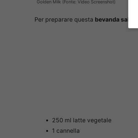
Golden Milk (Fonte: Video Screenshot)
Per preparare questa
bevanda saluta
250 ml latte vegetale
1 cannella