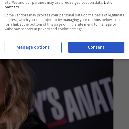
site. We and our partners may use precise geolocation data.
List of
partners.
Some vendors may process your personal data on the basis of legitimate
interest, which you can object to by managing your options below. Look
for a link at the bottom of this page or in the site menu to manage or
withdraw consent in privacy and cookie settings.
Manage options
Consent