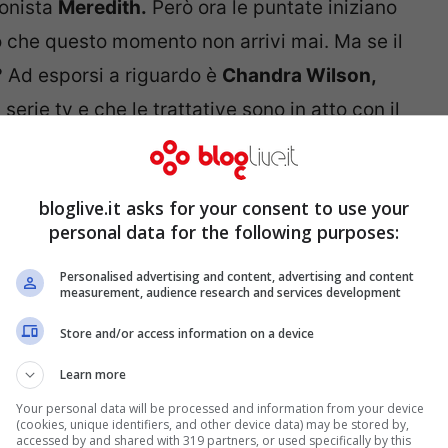
gonista
Meredith.
Però ora le puntate iniziano
no che questo momento non arrivi mai. Ma se il
? Ad esporsi a riguardo è
Chandra Wilson,
serie tv e che le trattative sono in atto con il
 verrà rispettata dagli attori della serie.
a la programmazione: torna
bloglive.it asks for your consent to use your
personal data for the following purposes:
Personalised advertising and content, advertising and content
measurement, audience research and services development
Store and/or access information on a device
Learn more
Your personal data will be processed and information from your device
(cookies, unique identifiers, and other device data) may be stored by,
accessed by and shared with 319 partners, or used specifically by this