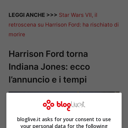
LEGGI ANCHE >>>
Star Wars Ⅶ, il
retroscena su Harrison Ford: ha rischiato di
morire
Harrison Ford torna
Indiana Jones: ecco
l’annuncio e i tempi
bloglive.it asks for your consent to use
your personal data for the following