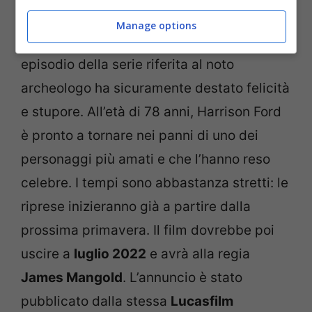
In occasione della notte dell’
Investor Day
Manage options
2020
della
Disney
, l’arrivo del quinto
episodio della serie riferita al noto
archeologo ha sicuramente destato felicità
e stupore. All’età di 78 anni, Harrison Ford
è pronto a tornare nei panni di uno dei
personaggi più amati e che l’hanno reso
celebre. I tempi sono abbastanza stretti: le
riprese inizieranno già a partire dalla
prossima primavera. Il film dovrebbe poi
uscire a
luglio 2022
e avrà alla regia
James Mangold
. L’annuncio è stato
pubblicato dalla stessa
Lucasfilm