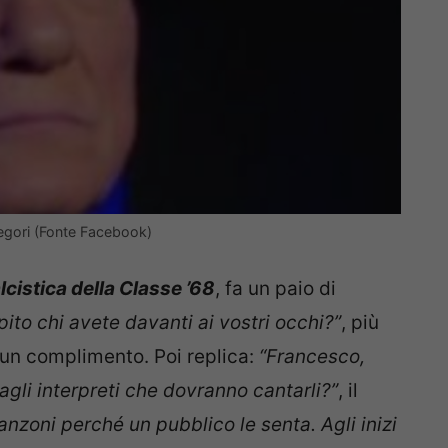
regori (Fonte Facebook)
lcistica della Classe ’68
, fa un paio di
ito chi avete davanti ai vostri occhi?”
, più
n complimento. Poi replica:
“Francesco,
 agli interpreti che dovranno cantarli?”
, il
canzoni perché un pubblico le senta. Agli inizi