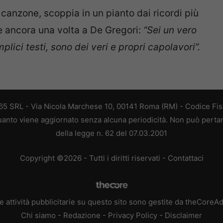
ne canzone, scoppia in un pianto dai ricordi più
olge ancora una volta a De Gregori:
“Sei un vero
ici testi, sono dei veri e propri capolavori”.
 365 SRL - Via Nicola Marchese 10, 00141 Roma (RM) - Codice Fisc
 quanto viene aggiornato senza alcuna periodicità. Non può perta
della legge n. 62 del 07.03.2001
Copyright ©2026 - Tutti i diritti riservati -
Contattaci
e attività pubblicitarie su questo sito sono gestite da theCoreA
Chi siamo
-
Redazione
-
Privacy Policy
-
Disclaimer