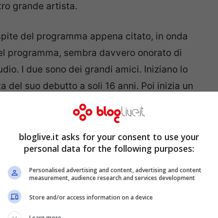
ro grande artista.
spite del programma appena citato, in onda
del programma, sembra davvero onorato di
udio. I due sono dei grandi amici. Iniziano lo
del suo debutto a soli 16 anni. Poi inizia un
che si esibiscono. E qui… arrivano anche
le
bloglive.it asks for your consent to use your
personal data for the following purposes:
: le lacrime sono per una
e Gregori
Personalised advertising and content, advertising and content
measurement, audience research and services development
Store and/or access information on a device
Learn more