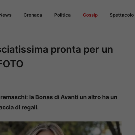
News
Cronaca
Politica
Gossip
Spettacolo
ciatissima pronta per un
– FOTO
emaschi: la Bonas di Avanti un altro ha un
ccia di regali.