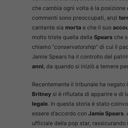
che cambia ogni volta è la posizione e 
commenti sono preoccupati, anzi
ter
cantante sia
morta
e che il suo
acco
molto triste quella della
Spears
che s
chiamo “
conservatorship
” di cui il pa
Jamie Spears ha il controllo del patr
anni
, da quando si iniziò a temere pe
Recentemente il tribunale ha negato 
Britney
si è rifiutata di apparire e di
legale
. In questa storia è stato coinv
essere d’accordo con
Jamie Spears
.
ufficiale della pop star, rassicurando