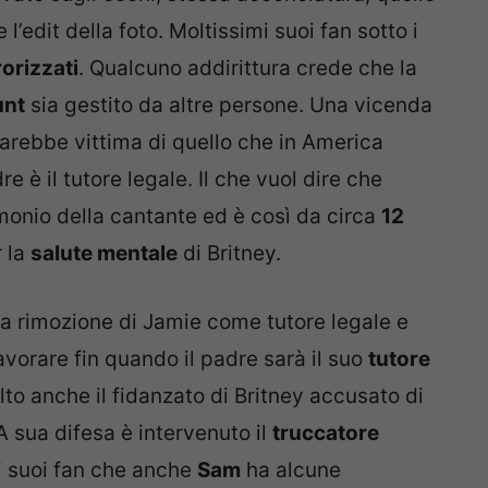
l’edit della foto. Moltissimi suoi fan sotto i
rorizzati
. Qualcuno addirittura crede che la
unt
sia gestito da altre persone. Una vicenda
arebbe vittima di quello che in America
dre è il tutore legale. Il che vuol dire che
imonio della cantante ed è così da circa
12
r la
salute mentale
di Britney.
la rimozione di Jamie come tutore legale e
 lavorare fin quando il padre sarà il suo
tutore
olto anche il fidanzato di Britney accusato di
 A sua difesa è intervenuto il
truccatore
 i suoi fan che anche
Sam
ha alcune