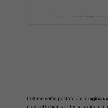
Un post condiviso da Britney Spears
L’ultimo selfie postato dalla
regina de
camicetta bianca, stesso strucco sba