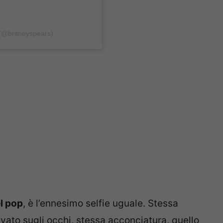
 (@britneyspears)
l pop
, è l’ennesimo selfie uguale. Stessa
vato sugli occhi, stessa acconciatura, quello