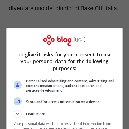
diventare uno dei giudici di Bake Off Italia.
bloglive.it asks for your consent to use
your personal data for the following
purposes:
Personalised advertising and content, advertising and
content measurement, audience research and
services development
Per quanto riguarda la sua vita privata,
Store and/or access information on a device
Damiano Carrara
è molto riservato. Da
Learn more
alcune notizie che circolano nel web,
Your personal data will be processed and information from
your device (cookies, unique identifiers, and other device