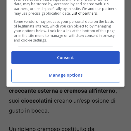
sembrerebbe che il cuore del bellissimo
data) may be stored by, accessed by and shared with 319
partners, or used specifically by this site. We and our partners
chef sia occupato ma l’entità della ragazza
may use precise geolocation data.
List of partners.
Some vendors may process your personal data on the basis
è tuttora segreta. Chissà se prima o poi ci
of legitimate interest, which you can object to by managing
your options below. Look for a link at the bottom of this page
svelerà il suo nome!
or in the site menu to manage or withdraw consent in privacy
and cookie settings.
Nel frattempo accontentiamoci delle sue
Consent
ricette
e cogliamo l’occasione per
preparare questi
cioccolatini
davvero
Manage options
golosissimi. Con una
consistenza
croccante esterna e cremosa all’interno
, i
suoi
cioccolatini
creano un’esplosione di
gusto in bocca.
Un ripieno cremoso costituito da