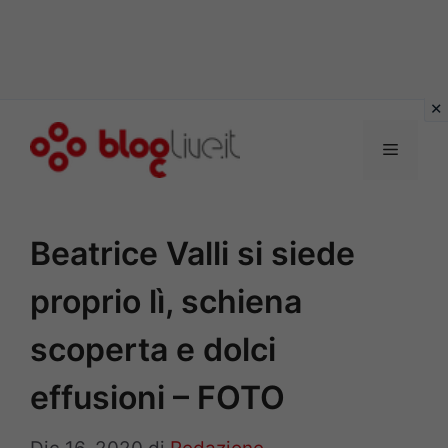
Vai
al
Menu
contenuto
Beatrice Valli si siede
proprio lì, schiena
scoperta e dolci
effusioni – FOTO