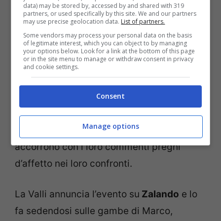
data) may be stored by, accessed by and shared with 319
partners, or used specifically by this site. We and our partners
may use precise geolocation data.
List of partners.
Some vendors may process your personal data on the basis
of legitimate interest, which you can object to by managing
your options below. Look for a link at the bottom of this page
or in the site menu to manage or withdraw consent in privacy
and cookie settings.
Il lungo abbraccio è per il suo, anzi, con il
suo
Marco Fantini
. I due sembrano
Consent
davvero felici insieme, come fanno notare
Manage options
la maggior parte dei follower che
accorrono con i loro commenti pregni
d’affetto nei loro confronti.
La Valli annuncia l’evento su
Zalando
e lo
fa sedendosi sulle gambe di Marco,