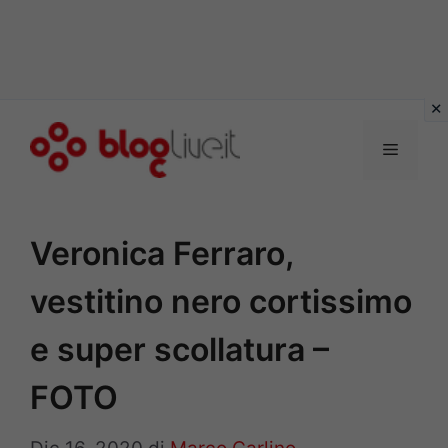
Vai
al
Menu
contenuto
Veronica Ferraro,
vestitino nero cortissimo
e super scollatura –
FOTO