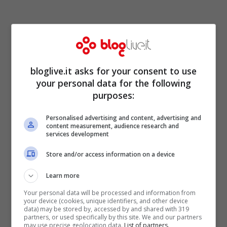
Oggi è una delle
fashion blogger
più
bloglive.it asks for your consent to use
your personal data for the following
chiacchierate e cliccate del web.
Veronica
purposes:
Ferraro
, una volta uscita dalle
“dipendenze” della più nota imprenditrice
Personalised advertising and content, advertising and
content measurement, audience research and
milanese, Chiara Ferragni ha stabilito già
services development
un record di visibilità sui social e non solo.
Store and/or access information on a device
Learn more
Oltre
1,2 milioni di follower
la seguono
Your personal data will be processed and information from
costantemente su
instagram,
il successo
your device (cookies, unique identifiers, and other device
data) may be stored by, accessed by and shared with 319
di maggiore prestigio che viaggia su ritmi
partners, or used specifically by this site. We and our partners
may use precise geolocation data.
List of partners.