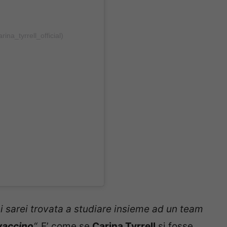
ina_tyrrell_official)
i sarei trovata a studiare insieme ad un team
vaccino
“.
E’ come se
Carina Tyrrell
si fosse