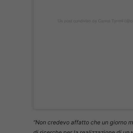
Un post condiviso da Carina Tyrrell (@car
“Non credevo affatto che un giorno m
di ricerche per la realizzazione di un