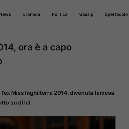
News
Cronaca
Politica
Gossip
Spettacolo
014, ora è a capo
o
r l’ex Miss Inghilterra 2014, divenuta famosa
tto su di lei