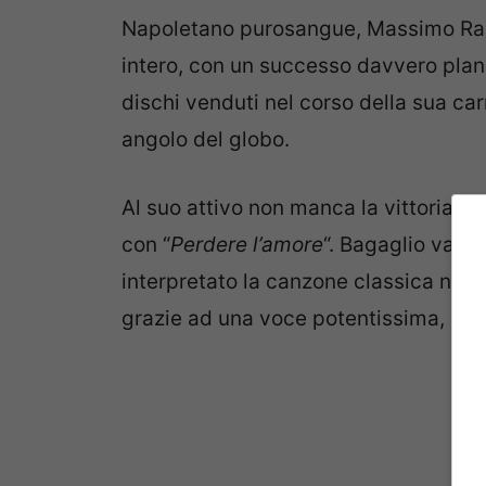
Napoletano purosangue, Massimo Ranie
intero, con un successo davvero planet
dischi venduti nel corso della sua ca
angolo del globo.
Al suo attivo non manca la vittoria al
con “
Perdere l’amore
“. Bagaglio vast
interpretato la canzone classica napo
grazie ad una voce potentissima, quasi