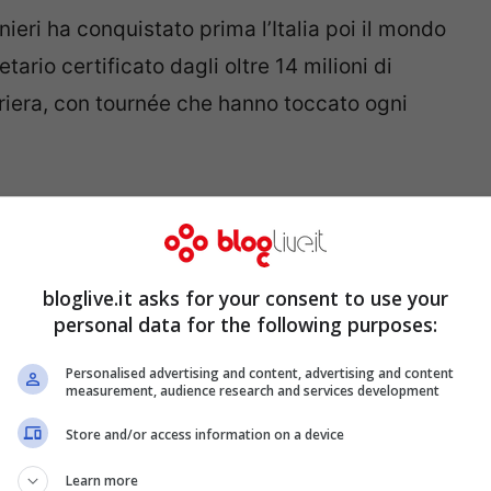
ri ha conquistato prima l’Italia poi il mondo
ario certificato dagli oltre 14 milioni di
rriera, con tournée che hanno toccato ogni
Festival di Sanremo
. Era il 1988 e s’impose
issimo il suo, Massimo Ranieri ha sempre
letana oltre, naturalmente, ai suoi successi,
bloglive.it asks for your consent to use your
 senza eguali in Italia.
personal data for the following purposes:
Personalised advertising and content, advertising and content
measurement, audience research and services development
Store and/or access information on a device
Learn more