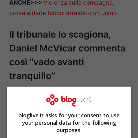
ANCHE>>>
Violenza sulla compagna,
prova a darle fuoco: arrestato un uomo
Il tribunale lo scagiona,
Daniel McVicar commenta
così “vado avanti
tranquillo”
bloglive.it asks for your consent to use
your personal data for the following
purposes: