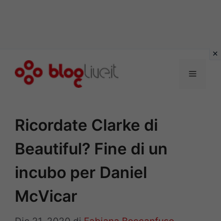
Vai
al
Menu
contenuto
Ricordate Clarke di
Beautiful? Fine di un
incubo per Daniel
McVicar