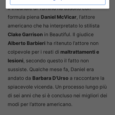
Il tribunale di Tornino ha assolto con
formula piena
Daniel McVicar
, l’attore
americano che ha interpretato lo stilista
Clake Garrison
in Beautiful. Il giudice
Alberto Barbieri
ha ritenuto l’attore non
colpevole per i reati di
maltrattamenti e
lesioni
, secondo questo il fatto non
sussiste. Qualche mese fa, Daniel era
andato da
Barbara D’Urso
a raccontare la
spiacevole vicenda. Un processo lungo più
di sei anni che si è concluso nei migliori dei
modi per l’attore americano.