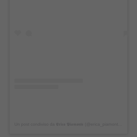
Un post condiviso da 𝕰𝖗𝖎𝖈𝖆 𝕻𝖎𝖆𝖒𝖔𝖓𝖙𝖊 (@erica_piamonte_real)