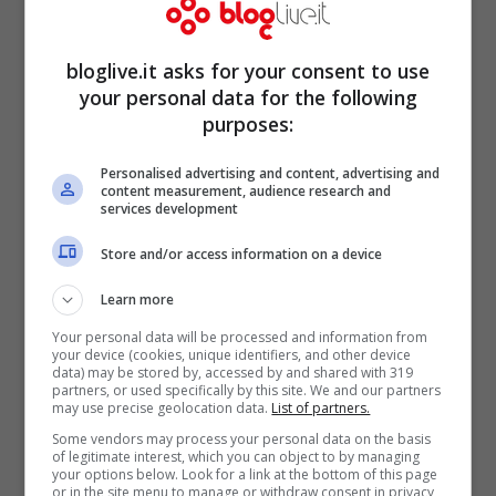
bloglive.it asks for your consent to use
your personal data for the following
Un post condiviso da 𝕰𝖗𝖎𝖈𝖆 𝕻𝖎𝖆𝖒𝖔𝖓𝖙𝖊 (@erica_piamonte_real)
purposes:
Personalised advertising and content, advertising and
content measurement, audience research and
services development
Store and/or access information on a device
Learn more
Your personal data will be processed and information from
your device (cookies, unique identifiers, and other device
data) may be stored by, accessed by and shared with 319
partners, or used specifically by this site. We and our partners
may use precise geolocation data.
List of partners.
Some vendors may process your personal data on the basis
of legitimate interest, which you can object to by managing
Tre foto
. Non è la sola che propone questo
your options below. Look for a link at the bottom of this page
or in the site menu to manage or withdraw consent in privacy