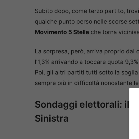
Subito dopo, come terzo partito, trov
qualche punto perso nelle scorse set
Movimento 5 Stelle
che torna viciniss
La sorpresa, però, arriva proprio dal
l’1,3% arrivando a toccare quota 9,3%
Poi, gli altri partiti tutti sotto la sogl
sempre più in difficoltà nonostante le
Sondaggi elettorali: il 
Sinistra