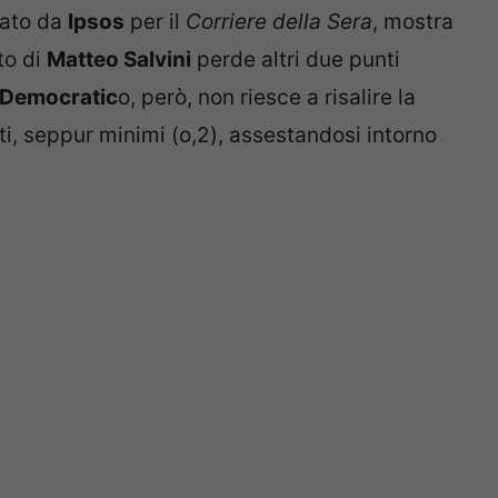
zato da
Ipsos
per il
Corriere della Sera
, mostra
ito di
Matteo Salvini
perde altri due punti
 Democratic
o, però, non riesce a risalire la
i, seppur minimi (o,2), assestandosi intorno