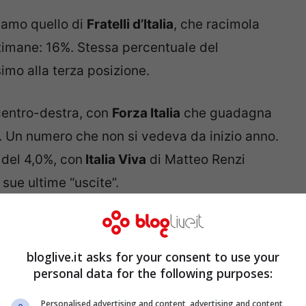
iamo quello di
Fratelli d’Italia
, che racimola
timane: 16%. Stessa percentuale del
imo alla terza posizione.
 centro-destra, con
Forza Italia
che guadagna
. Un numero che non si vedeva da inizio anno.
ia del 4,0%, con
Italia Viva
di Matteo Renzi
 sue ultime “uscite”.
leader più amato viene dalla
bloglive.it asks for your consent to use your
personal data for the following purposes:
Personalised advertising and content, advertising and content