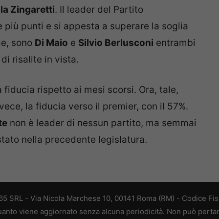
la Zingaretti
. Il leader del Partito
iù punti e si appesta a superare la soglia
ce, sono
Di Maio
e
Silvio Berlusconi
entrambi
 risalite in vista.
fiducia rispetto ai mesi scorsi. Ora, tale,
nvece, la fiducia verso il premier, con il 57%.
te
non è leader di nessun partito, ma semmai
stato nella precedente legislatura.
 365 SRL - Via Nicola Marchese 10, 00141 Roma (RM) - Codice Fisc
 quanto viene aggiornato senza alcuna periodicità. Non può perta