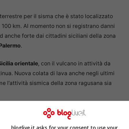
terrestre per il sisma che è stato localizzato
i 100 km. Al momento non si registrano danni
 anche forte dai cittadini siciliani della zona
Palermo
.
Sicilia orientale
, con il vulcano in attività da
inua. Nuova colata di lava anche negli ultimi
e l’attività sismica della zona ragusana sia
lia sismica nell’ultima
bloglive.it asks for your consent to use your