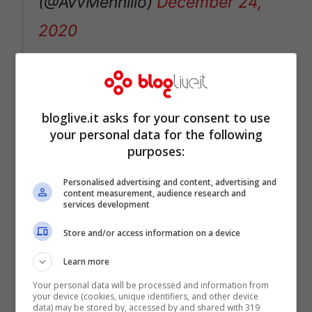
(@AvvMennillo)
December 24,
2020
Lascia, è il caso di dirlo, una pesante
bloglive.it asks for your consent to use
eredità
Massimo Cannoletta
, tra i
your personal data for the following
campioni più vincenti (ma anche più
purposes:
amati) della storia della trasmissione. Ieri,
Personalised advertising and content, advertising and
al termine del triello, Insinna ha lasciato la
content measurement, audience research and
services development
parola al concorrente che, in lacrime, ha
Store and/or access information on a device
voluto salutare tutti. “
Devo andare a fare il
presepe
” le sue parole, poi i ringraziamenti
Learn more
a tutta la produzione e lo staff
dell’Eredità
.
Your personal data will be processed and information from
your device (cookies, unique identifiers, and other device
Voce rotta dall’emozione, qualche lacrima
data) may be stored by, accessed by and shared with 319