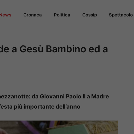
News
Cronaca
Politica
Gossip
Spettacolo
ode a Gesù Bambino ed a
 mezzanotte: da Giovanni Paolo II a Madre
a festa più importante dell’anno