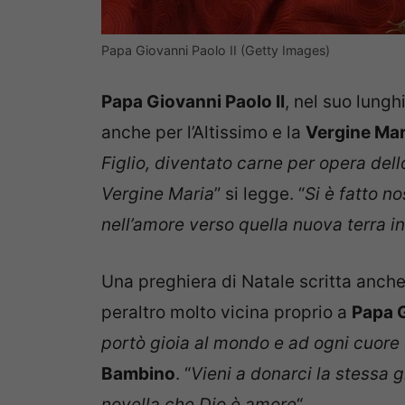
Papa Giovanni Paolo II (Getty Images)
Papa Giovanni Paolo II
, nel suo lung
anche per l’Altissimo e la
Vergine Mar
Figlio, diventato carne per opera dell
Vergine Maria
” si legge. “
Si è fatto n
nell’amore verso quella nuova terra in c
Una preghiera di Natale scritta anch
peraltro molto vicina proprio a
Papa G
portò gioia al mondo e ad ogni cuore
Bambino
. “
Vieni a donarci la stessa g
novella che Dio è amore
“.