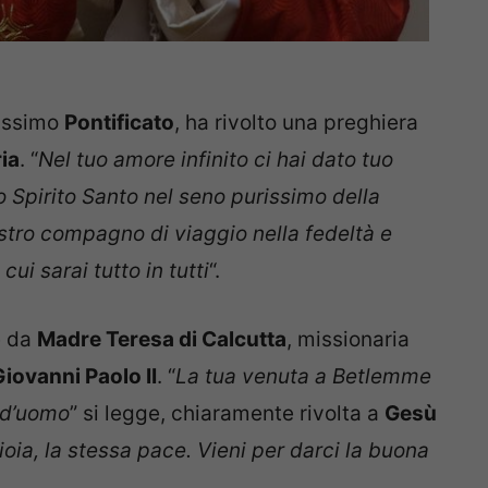
hissimo
Pontificato
, ha rivolto una preghiera
ia
. “
Nel tuo amore infinito ci hai dato tuo
o Spirito Santo nel seno purissimo della
ostro compagno di viaggio nella fedeltà e
ui sarai tutto in tutti
“.
e da
Madre Teresa di Calcutta
, missionaria
iovanni Paolo II
. “
La tua venuta a Betlemme
 d’uomo
” si legge, chiaramente rivolta a
Gesù
ioia, la stessa pace. Vieni per darci la buona