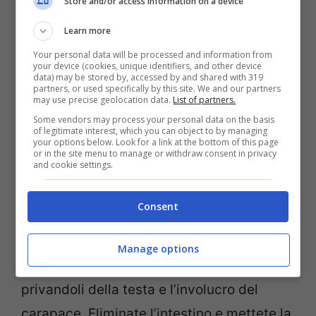
Store and/or access information on a device
Learn more
Your personal data will be processed and information from
your device (cookies, unique identifiers, and other device
data) may be stored by, accessed by and shared with 319
partners, or used specifically by this site. We and our partners
may use precise geolocation data.
List of partners.
Some vendors may process your personal data on the basis
of legitimate interest, which you can object to by managing
your options below. Look for a link at the bottom of this page
or in the site menu to manage or withdraw consent in privacy
and cookie settings.
Risotto alla crema di scampi (Fonte: Video Screenshot)
Consent
Per preparare il
risotto alla crema di
Manage options
scampi
iniziate con pulire gli
scampi
privandoli della testa e l’involucro del
carapace. Eliminate l’intestino e mettete la