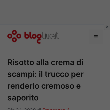
Vai
al
Menu
contenuto
Risotto alla crema di
scampi: il trucco per
renderlo cremoso e
saporito