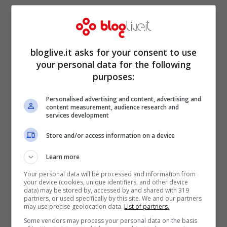
bloglive.it asks for your consent to use
your personal data for the following
purposes:
Personalised advertising and content, advertising and
content measurement, audience research and
Dopo il premo la strigilata:
services development
Cristiano Ronaldo
Store and/or access information on a device
Learn more
bacchetta a dovere il figlio
Your personal data will be processed and information from
your device (cookies, unique identifiers, and other device
data) may be stored by, accessed by and shared with 319
partners, or used specifically by this site. We and our partners
may use precise geolocation data.
List of partners.
Some vendors may process your personal data on the basis