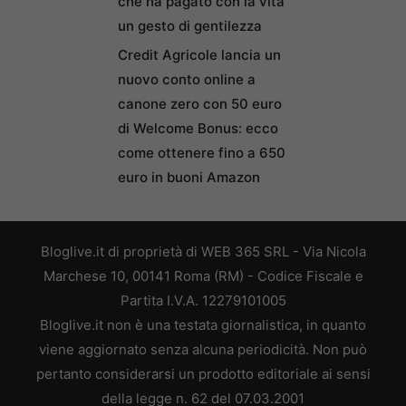
che ha pagato con la vita
un gesto di gentilezza
Credit Agricole lancia un
nuovo conto online a
canone zero con 50 euro
di Welcome Bonus: ecco
come ottenere fino a 650
euro in buoni Amazon
Bloglive.it di proprietà di WEB 365 SRL - Via Nicola
Marchese 10, 00141 Roma (RM) - Codice Fiscale e
Partita I.V.A. 12279101005
Bloglive.it non è una testata giornalistica, in quanto
viene aggiornato senza alcuna periodicità. Non può
pertanto considerarsi un prodotto editoriale ai sensi
della legge n. 62 del 07.03.2001