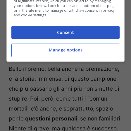
of legitimate interest, which you can object to by managing
your options below. Look for a link at the bottom of this page
or in the site menu to manage or withdraw consent in privacy
and cookie settings.
Consent
Cristiano Ronaldo durante un match della Juventus sotto
Manage options
la pioggia (Getty Images)
Bello il premo, bella anche la premiazione,
e la storia, immensa, di questo campione
che più passano gli anni più non smette di
stupire. Poi, però, come tutti i “comuni
mortali” c’è anche, e soprattutto, spazio
per le
questioni personali
, se non familiari.
Niente di grave, ma qualcosa è successo.