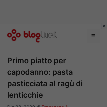
Vai
al
Menu
contenuto
Primo piatto per
capodanno: pasta
pasticciata al ragù di
lenticchie