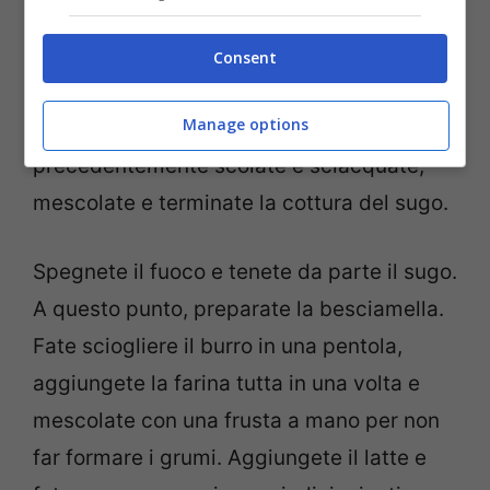
Aggiungete odori a vostro piacimento e
fate cuocere a fiamma bassa per circa una
Consent
mezz’ora. A dieci minuti dalla fine cottura
Manage options
del pomodoro, incorporate le
lenticchie
precedentemente scolate e sciacquate,
mescolate e terminate la cottura del sugo.
Spegnete il fuoco e tenete da parte il sugo.
A questo punto, preparate la besciamella.
Fate sciogliere il burro in una pentola,
aggiungete la farina tutta in una volta e
mescolate con una frusta a mano per non
far formare i grumi. Aggiungete il latte e