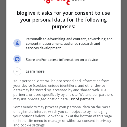
bloglive.it asks for your consent to use
your personal data for the following
purposes:
Personalised advertising and content, advertising and
content measurement, audience research and
services development
Store and/or access information on a device
Learn more
Per realizzare questo primo piatto
Your personal data will be processed and information from
delizioso iniziate il
ragù di lenticchie
. Fate
your device (cookies, unique identifiers, and other device
data) may be stored by, accessed by and shared with 319
rosolare in una pentola capiente l’olio evo
partners, or used specifically by this site. We and our partners
may use precise geolocation data.
List of partners.
con il misto soffritto e quando si sarà
Some vendors may process your personal data on the basis
of legitimate interest, which you can object to by managing
appassito, unite la polpa di pomodoro.
your options below. Look for a link at the bottom of this page
or in the site menu to manage or withdraw consent in privacy
and cookie settings.