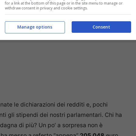
for a link at the bottom of this page or in the site menu to manage or
withdraw consent in privacy and cookie settings.
Manage options
Consent
nate le dichiarazioni dei redditi e, pochi
ti gli stipendi dei nostri parlamentari. Chi ha
uadagna di più? Un po’ a sorpresa non è
o ha messo a referto “appena”
205.048
euro,