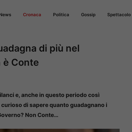
News
Cronaca
Politica
Gossip
Spettacolo
guadagna di più nel
n è Conte
ilanci e, anche in questo periodo così
o curioso di sapere quanto guadagnano i
del Governo? Non Conte…