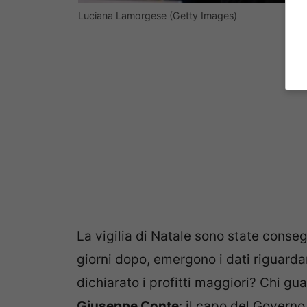
Luciana Lamorgese (Getty Images)
La vigilia di Natale sono state conseg
giorni dopo, emergono i dati riguardan
dichiarato i profitti maggiori? Chi g
Giuseppe Conte
: il capo del Govern