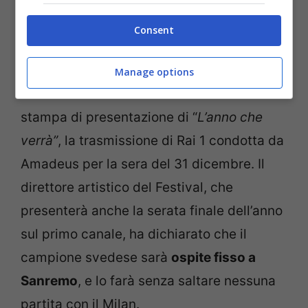
Consent
Occasione dell’annuncio di Ibrhaimovic al
Manage options
Festival di Sanremo è stata la conferenza
stampa di presentazione di “
L’anno che
verrà”
, la trasmissione di Rai 1 condotta da
Amadeus per la sera del 31 dicembre. Il
direttore artistico del Festival, che
presenterà anche la serata finale dell’anno
sul primo canale, ha dichiarato che il
campione svedese sarà
ospite fisso a
Sanremo
, e lo farà senza saltare nessuna
partita con il Milan.