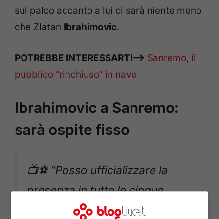
sul palco accanto a lui ci sarà niente meno
che Zlatan
Ibrahimovic
.
POTREBBE INTERESSARTI–>
Sanremo, il
pubblico “rinchiuso” in nave
Ibrahimovic a Sanremo:
sarà ospite fisso
📺⚽️ “Posso ufficializzare la
presenza in tutte le cinque
serate di
#Sanremo2021
di