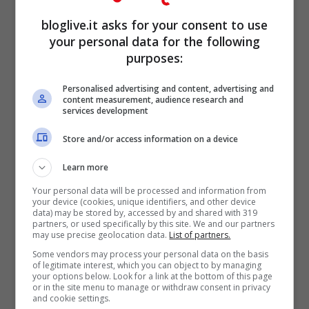
@Ibra_official
“. L’annuncio di
bloglive.it asks for your consent to use
your personal data for the following
#Amadeus
.
purposes:
Personalised advertising and content, advertising and
— RTL 102.5 (@rtl1025)
content measurement, audience research and
services development
December 29, 2020
Store and/or access information on a device
Learn more
Your personal data will be processed and information from
your device (cookies, unique identifiers, and other device
data) may be stored by, accessed by and shared with 319
partners, or used specifically by this site. We and our partners
may use precise geolocation data.
List of partners.
Some vendors may process your personal data on the basis
of legitimate interest, which you can object to by managing
your options below. Look for a link at the bottom of this page
or in the site menu to manage or withdraw consent in privacy
and cookie settings.