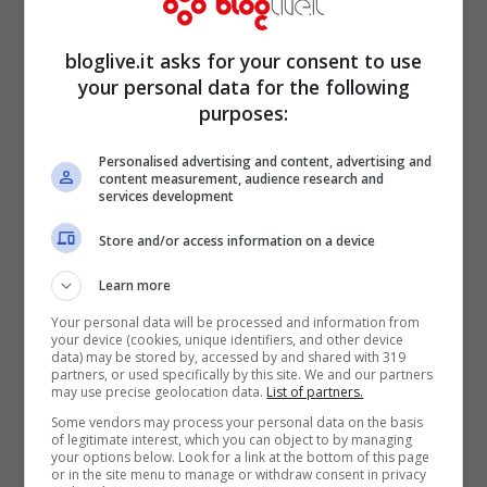
Nell’ultimo post si mostra totalmente in
bianco, bellissima ma elegante, doti che la
bloglive.it asks for your consent to use
contraddistinguono. Ed è lei stessa ad
your personal data for the following
purposes:
evidenziare come la semplicità sia la
caratteristica di eleganza.
Personalised advertising and content, advertising and
content measurement, audience research and
services development
Store and/or access information on a device
Learn more
Your personal data will be processed and information from
your device (cookies, unique identifiers, and other device
data) may be stored by, accessed by and shared with 319
partners, or used specifically by this site. We and our partners
may use precise geolocation data.
List of partners.
Some vendors may process your personal data on the basis
of legitimate interest, which you can object to by managing
your options below. Look for a link at the bottom of this page
or in the site menu to manage or withdraw consent in privacy