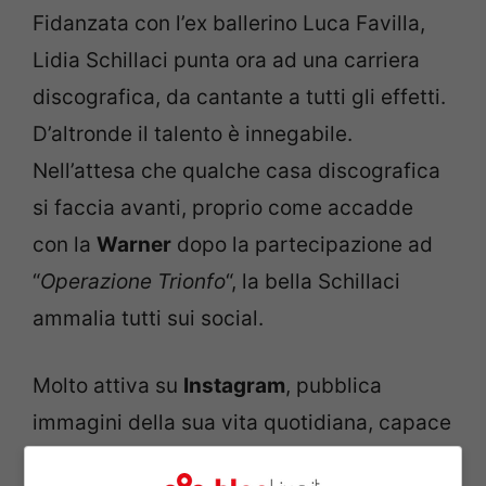
Fidanzata con l’ex ballerino Luca Favilla,
Lidia Schillaci punta ora ad una carriera
discografica, da cantante a tutti gli effetti.
D’altronde il talento è innegabile.
Nell’attesa che qualche casa discografica
si faccia avanti, proprio come accadde
con la
Warner
dopo la partecipazione ad
“
Operazione Trionfo
“, la bella Schillaci
ammalia tutti sui social.
Molto attiva su
Instagram
, pubblica
immagini della sua vita quotidiana, capace
di mandare in visibilio tutti i suoi follower.